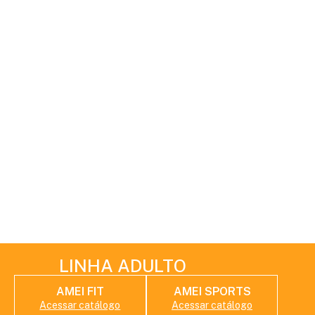
MOLEKADA
PICNIC
Acessar catálogo
Acessar catálogo
PEGA LEGAL
POKOTINHA BOY
Acessar catálogo
Acessar catálogo
POKOTINHA GIRL
PRIMOS GUEDA
Acessar catálogo
Acessar catálogo
REIKIDS
SOLETEX
Acessar catálogo
Acessar catálogo
SORRIMAR
Acessar catálogo
LINHA ADULTO
AMEI FIT
AMEI SPORTS
Acessar catálogo
Acessar catálogo