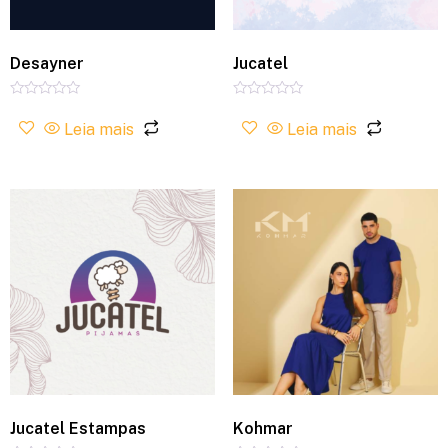
Desayner
Jucatel
Avaliação
Avaliação
0
0
Leia mais
Leia mais
de
de
5
5
Jucatel Estampas
Kohmar