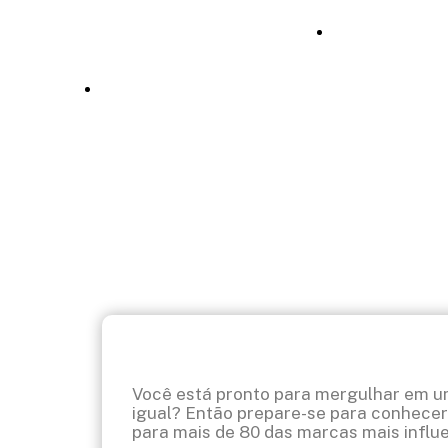
fevereiro 19, 
hcmrepresentacoes.com.br
Você está pronto para mergulhar em um
igual? Então prepare-se para conhece
para mais de 80 das marcas mais influ