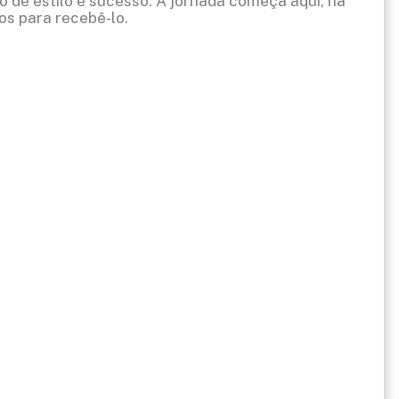
o de estilo e sucesso. A jornada começa aqui, na
s para recebê-lo.