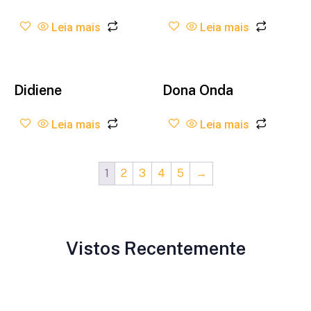
Leia mais
Leia mais
Didiene
Dona Onda
Leia mais
Leia mais
1
2
3
4
5
→
Vistos Recentemente